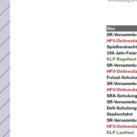
*Anmeldung erfo
Was
SR-Versamml
HFV-Onlinesit
Spielbeobach
100-Jahr-Feier
KLP Regeltest
SR-Versamml
HFV-Onlinesit
Futsal-Schul
SR-Versamml
HFV-Onlinesit
SRA-Schulun
SR-Versamml
Defi-Schulung
Stadionfahrt
SR-Versamml
HFV-Onlinesit
KLP Lauftest