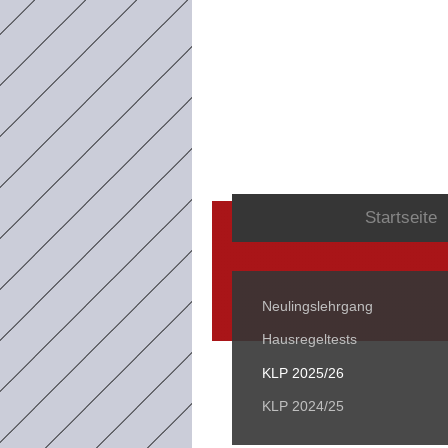
Startseite
Neulingslehrgang
Hausregeltests
KLP 2025/26
KLP 2024/25